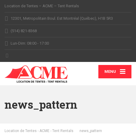
Location de Tentes – ACME – Tent Rentals
12301, Metropolitain Boul. Est Montréal (Québec), H1B 5R3
(514) 821-8368
Lun-Dim: 08:00 - 17:00
MENU
news_pattern
Location de Tentes - ACME - Tent Rentals
news_pattern