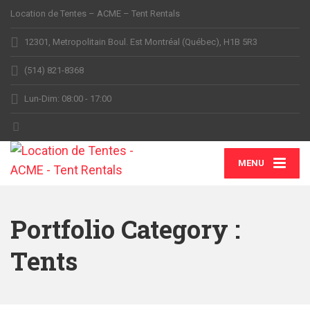
Location de Tentes – ACME – Tent Rentals
12301, Metropolitain Boul. Est Montréal (Québec), H1B 5R3
(514) 821-8368
Lun-Dim: 08:00 - 17:00
MENU
Portfolio Category :
Tents