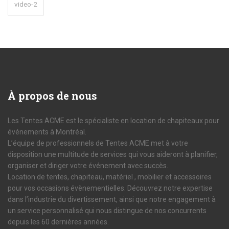
video-2
À
propos de nous
Les Tentes ACME est le spécialiste en location de chapiteaux pour
événements à Montréal.
L’équipe de professionnels de Tentes ACME met à votre
disposition une multitude de services qui vous aideront à planifier,
organiser et diriger votre événement avec succès.
Location de tentes, chapiteau, matériel , mobilier et accessoires
pour vos occasions évènementielles. Découvrez notre expertise
dans l’industrie du divertissement, ainsi que notre engagement à
un service personnalisé qui nous distingue de nos concurrents
depuis les 60 dernières années.