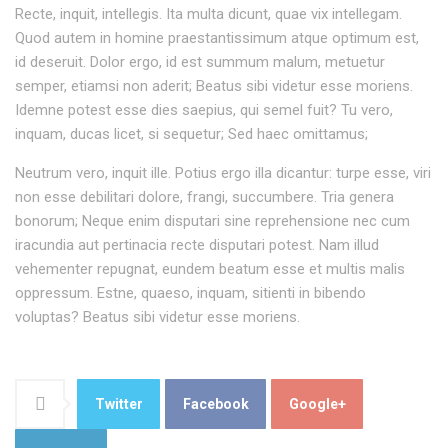
Recte, inquit, intellegis. Ita multa dicunt, quae vix intellegam.
Quod autem in homine praestantissimum atque optimum est,
id deseruit. Dolor ergo, id est summum malum, metuetur
semper, etiamsi non aderit; Beatus sibi videtur esse moriens.
Idemne potest esse dies saepius, qui semel fuit? Tu vero,
inquam, ducas licet, si sequetur; Sed haec omittamus;
Neutrum vero, inquit ille. Potius ergo illa dicantur: turpe esse, viri
non esse debilitari dolore, frangi, succumbere. Tria genera
bonorum; Neque enim disputari sine reprehensione nec cum
iracundia aut pertinacia recte disputari potest. Nam illud
vehementer repugnat, eundem beatum esse et multis malis
oppressum. Estne, quaeso, inquam, sitienti in bibendo
voluptas? Beatus sibi videtur esse moriens.
Twitter
Facebook
Google+