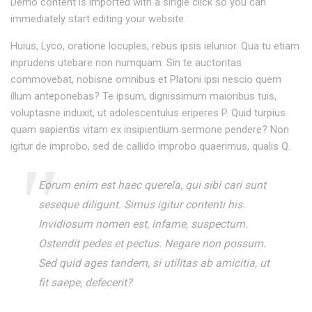
Demo content is imported with a single click so you can
immediately start editing your website.
Huius, Lyco, oratione locuples, rebus ipsis ielunior. Qua tu etiam
inprudens utebare non numquam. Sin te auctoritas
commovebat, nobisne omnibus et Platoni ipsi nescio quem
illum anteponebas? Te ipsum, dignissimum maioribus tuis,
voluptasne induxit, ut adolescentulus eriperes P. Quid turpius
quam sapientis vitam ex insipientium sermone pendere? Non
igitur de improbo, sed de callido improbo quaerimus, qualis Q.
Eorum enim est haec querela, qui sibi cari sunt
seseque diligunt. Simus igitur contenti his.
Invidiosum nomen est, infame, suspectum.
Ostendit pedes et pectus. Negare non possum.
Sed quid ages tandem, si utilitas ab amicitia, ut
fit saepe, defecerit?