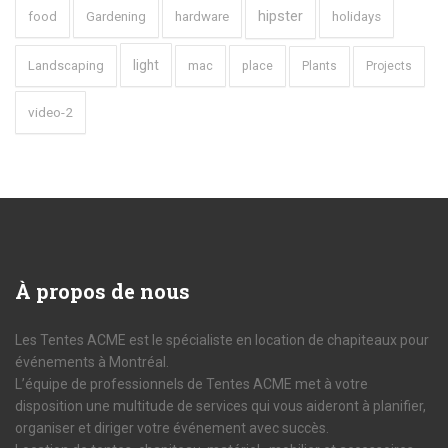
hipster
food
Gardening
hardware
holidays
light
Landscaping
mac
place
Plants
Projects
video-2
À
propos de nous
Les Tentes ACME est le spécialiste en location de chapiteaux pour
événements à Montréal.
L’équipe de professionnels de Tentes ACME met à votre
disposition une multitude de services qui vous aideront à planifier,
organiser et diriger votre événement avec succès.