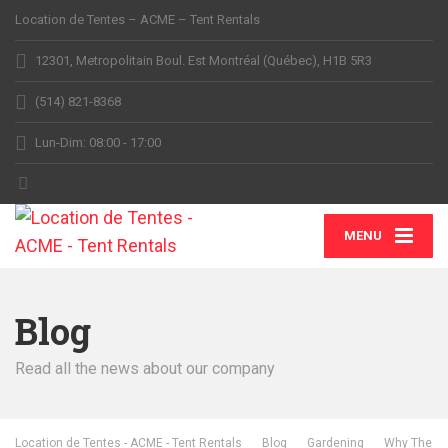
Location de Tentes – ACME – Tent Rentals
12301, Metropolitain Boul. Est Montréal (Québec), H1B 5R3
(514) 821-8368
Lun-Dim: 08:00 - 17:00
MENU
Blog
Read all the news about our company
Location de Tentes - ACME - Tent Rentals
Blog
Gardening
Why The