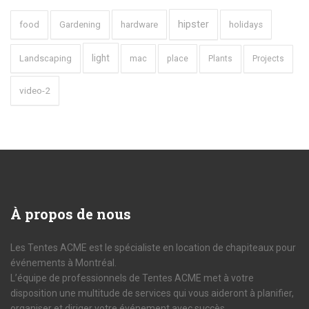
hipster
food
Gardening
hardware
holidays
light
Landscaping
mac
place
Plants
Projects
video-2
À
propos de nous
Les Tentes ACME est le spécialiste en location de chapiteaux pour
événements à Montréal.
L’équipe de professionnels de Tentes ACME met à votre
disposition une multitude de services qui vous aideront à planifier,
organiser et diriger votre événement avec succès.