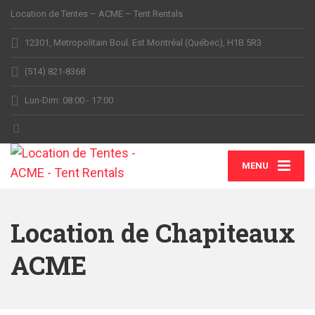
Location de Tentes – ACME – Tent Rentals
12301, Metropolitain Boul. Est Montréal (Québec), H1B 5R3
(514) 821-8368
Lun-Dim: 08:00 - 17:00
MENU
Location de Chapiteaux
ACME