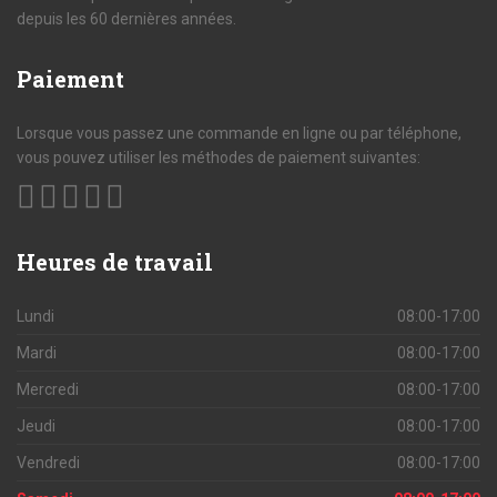
depuis les 60 dernières années.
Paiement
Lorsque vous passez une commande en ligne ou par téléphone,
vous pouvez utiliser les méthodes de paiement suivantes:
Heures
de travail
Lundi
08:00-17:00
Mardi
08:00-17:00
Mercredi
08:00-17:00
Jeudi
08:00-17:00
Vendredi
08:00-17:00