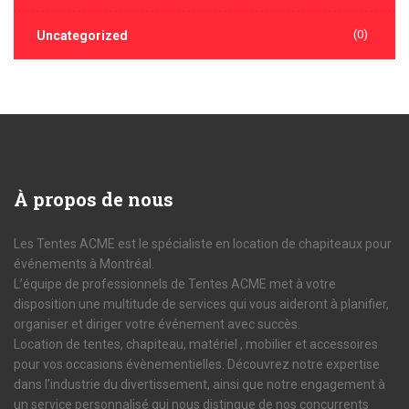
(0)
Uncategorized
À
propos de nous
Les Tentes ACME est le spécialiste en location de chapiteaux pour
événements à Montréal.
L’équipe de professionnels de Tentes ACME met à votre
disposition une multitude de services qui vous aideront à planifier,
organiser et diriger votre événement avec succès.
Location de tentes, chapiteau, matériel , mobilier et accessoires
pour vos occasions évènementielles. Découvrez notre expertise
dans l’industrie du divertissement, ainsi que notre engagement à
un service personnalisé qui nous distingue de nos concurrents