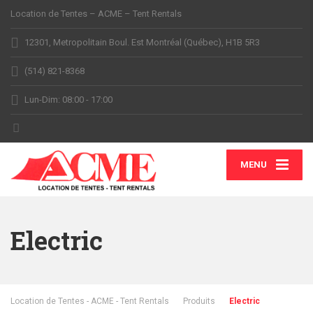
Location de Tentes – ACME – Tent Rentals
12301, Metropolitain Boul. Est Montréal (Québec), H1B 5R3
(514) 821-8368
Lun-Dim: 08:00 - 17:00
MENU
Electric
Location de Tentes - ACME - Tent Rentals
Produits
Electric