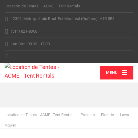
Location de Tentes – ACME – Tent Rentals
12301, Metropolitain Boul. Est Montréal (Québec), H1B 5R3
(514) 821-8368
Lun-Dim: 08:00 - 17:00
MENU
Location de Tentes - ACME - Tent Rentals
Produits
Electric
Lawn
Mower