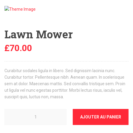
Lawn Mower
£
70.00
Curabitur sodales ligula in libero. Sed dignissim lacinia nunc.
Curabitur tortor. Pellentesque nibh. Aenean quam. In scelerisque
sem at dolor. Maecenas mattis. Sed convallis tristique sem. Proin
ut ligula vel nunc egestas porttitor. Morbi lectus risus, iaculis vel,
suscipit quis, luctus non, massa.
AJOUTER AU PANIER