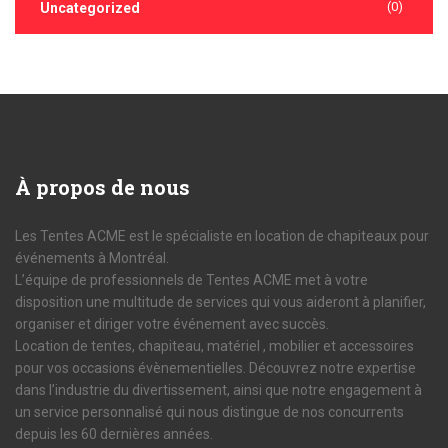
(0)
Uncategorized
À
propos de nous
Les Tentes ACME est le spécialiste en location de chapiteaux pour
événements à Montréal.
L’équipe de professionnels de Tentes ACME met à votre
disposition une multitude de services qui vous aideront à planifier,
organiser et diriger votre événement avec succès.
Location de tentes, chapiteau, matériel , mobilier et accessoires
pour vos occasions évènementielles. Découvrez notre expertise
dans l’industrie du divertissement, ainsi que notre engagement à
un service personnalisé qui nous distingue de nos concurrents
depuis les 60 dernières années.