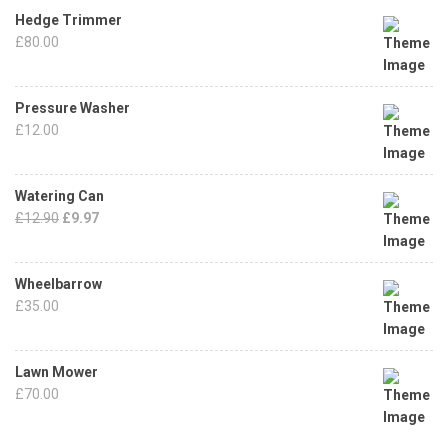
Hedge Trimmer
£
80.00
Pressure Washer
£
12.00
Watering Can
£
12.90
£
9.97
Wheelbarrow
£
35.00
Lawn Mower
£
70.00